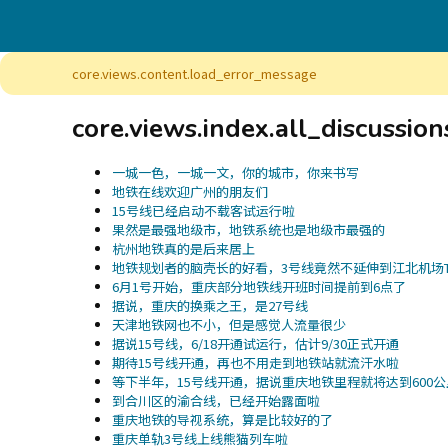
core.views.content.load_error_message
core.views.index.all_discussio
一城一色，一城一文，你的城市，你来书写
地铁在线欢迎广州的朋友们
15号线已经启动不载客试运行啦
果然是最强地级市，地铁系统也是地级市最强的
杭州地铁真的是后来居上
地铁规划者的脑壳长的好看，3号线竟然不延伸到江北机场T
6月1号开始，重庆部分地铁线开班时间提前到6点了
据说，重庆的换乘之王，是27号线
天津地铁网也不小，但是感觉人流量很少
据说15号线，6/18开通试运行，估计9/30正式开通
期待15号线开通，再也不用走到地铁站就流汗水啦
等下半年，15号线开通，据说重庆地铁里程就将达到600公
到合川区的渝合线，已经开始露面啦
重庆地铁的导视系统，算是比较好的了
重庆单轨3号线上线熊猫列车啦