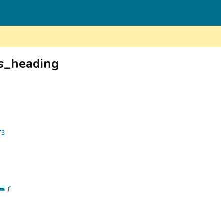
ns_heading
3
里了