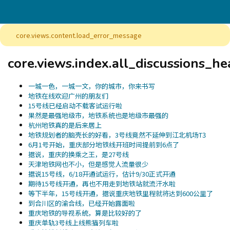
core.views.content.load_error_message
core.views.index.all_discussions_h
一城一色，一城一文，你的城市，你来书写
地铁在线欢迎广州的朋友们
15号线已经启动不载客试运行啦
果然是最强地级市，地铁系统也是地级市最强的
杭州地铁真的是后来居上
地铁规划者的脑壳长的好看，3号线竟然不延伸到江北机场T3
6月1号开始，重庆部分地铁线开班时间提前到6点了
据说，重庆的换乘之王，是27号线
天津地铁网也不小，但是感觉人流量很少
据说15号线，6/18开通试运行，估计9/30正式开通
期待15号线开通，再也不用走到地铁站就流汗水啦
等下半年，15号线开通，据说重庆地铁里程就将达到600公里了
到合川区的渝合线，已经开始露面啦
重庆地铁的导视系统，算是比较好的了
重庆单轨3号线上线熊猫列车啦